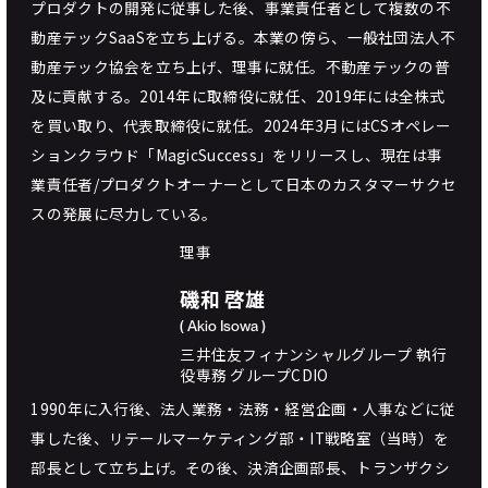
プロダクトの開発に従事した後、事業責任者として複数の不
動産テックSaaSを立ち上げる。本業の傍ら、一般社団法人不
動産テック協会を立ち上げ、理事に就任。不動産テックの普
及に貢献する。2014年に取締役に就任、2019年には全株式
を買い取り、代表取締役に就任。2024年3月にはCSオペレー
ションクラウド「MagicSuccess」をリリースし、現在は事
業責任者/プロダクトオーナーとして日本のカスタマーサクセ
スの発展に尽力している。
理事
磯和 啓雄
( Akio Isowa )
三井住友フィナンシャルグループ 執行
役専務 グループCDIO
1990年に入行後、法人業務・法務・経営企画・人事などに従
事した後、リテールマーケティング部・IT戦略室（当時）を
部長として立ち上げ。その後、決済企画部長、トランザクシ