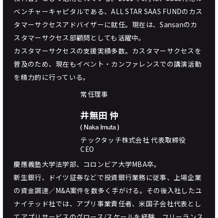
ベンチャーキャピタルである、ALL STAR SAAS FUNDのカス
タマーサクセスアドバイザーに就任。現在は、Sansanのカ
スタマーサクセス部顧問としても活躍中。
カスタマーサクセスの支援実績多数。カスタマーサクセスを
普及のため、現在もイベント・カンファレンスでの講演活動
を精力的に行っている。
常任理事
井無田 仲
( Naka Imuta )
テックタッチ株式会社 代表取締役
CEO
慶應義塾大学法学部、コロンビア大学MBA卒。
新生銀行、ドイツ証券などで投資銀行業務に従事、上場企業
の資金調達／M&A案件を数多く手がける。その後入社したユ
ナイテッド社では、アプリ事業責任者、米国子会社代表とし
てアプリサービスのグロース/スケールを経験。フリーランス