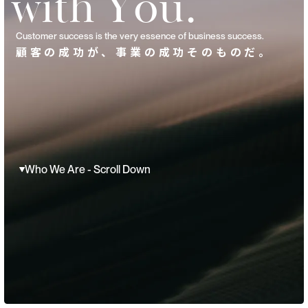
w
i
t
h
Y
o
u
.
Customer success is the very essence of business success.
顧客の成功が、事業の成功そのものだ。
Who We Are - Scroll Down