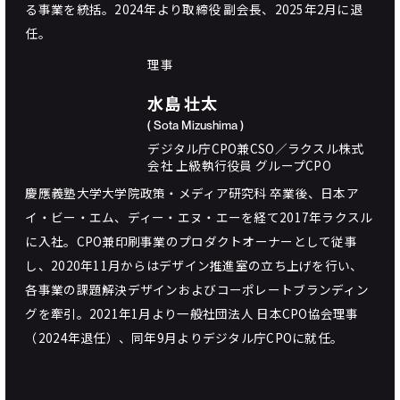
る事業を統括。2024年より取締役 副会長、2025年2月に退
任。
理事
水島 壮太
( Sota Mizushima )
デジタル庁CPO兼CSO／ラクスル株式
会社 上級執行役員 グループCPO
慶應義塾大学大学院政策・メディア研究科 卒業後、日本ア
イ・ビー・エム、ディー・エヌ・エーを経て2017年ラクスル
に入社。CPO兼印刷事業のプロダクトオーナーとして従事
し、2020年11月からはデザイン推進室の立ち上げを行い、
各事業の課題解決デザインおよびコーポレートブランディン
グを牽引。2021年1月より⼀般社団法⼈ ⽇本CPO協会理事
（2024年退任）、同年9月よりデジタル庁CPOに就任。