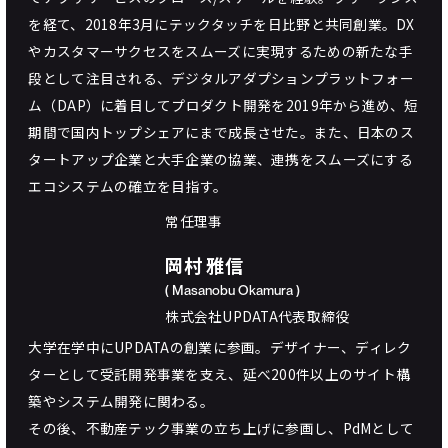
を経て、2018年3月にテックタッチを日比野と共同創業。DX
やカスタマーサクセスをスムーズに実現するための新たな手
段として注目される、デジタルアダプションプラットフォー
ム（DAP）に着目してプロダクト開発を2019年から進め、短
期間で国内トップシェアにまで成長させた。また、日本のス
タートアップ企業と大手企業の協業、連携をスムーズにする
エコシステムの確立を目指す。
常任理事
岡村 雅信
( Masanobu Okamura )
株式会社UPDATA代表取締役
大学在学中にUPDATAの創業に参画。デザイナー、ディレク
ターとして受託開発事業を支え、延べ200件以上のサイト構
築やシステム開発に関わる。
その後、不動産テック事業の立ち上げに参画し、PdMとして