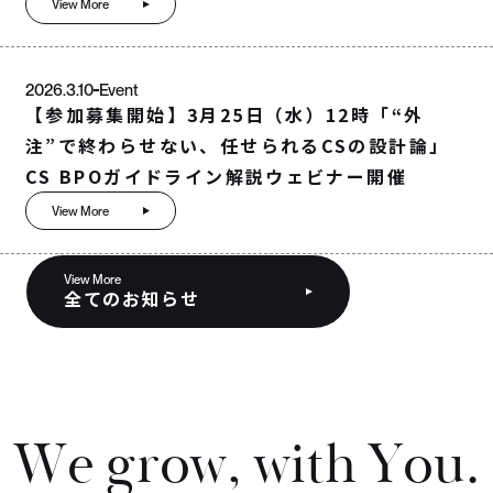
View More
2026.3.10
Event
【参加募集開始】3月25日（水）12時「“外
注”で終わらせない、任せられるCSの設計論」
CS BPOガイドライン解説ウェビナー開催
View More
View More
全てのお知らせ
W
e
g
r
o
w
,
w
i
t
h
Y
o
u
.