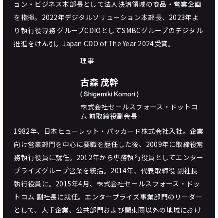
ョン・ビジネス本部長として法人決済領域の商品・営業企画
を指揮。2022年デジタルソリューション本部長、2023年よ
り執行役専務 グループCDIOとしてSMBCグループのデジタル
推進をけん引。Japan CDO of The Year 2024受賞。
理事
古森 茂幹
( Shigemiki Komori )
株式会社セールスフォース・ドットコ
ム 前取締役副会長
1982年、日本ヒューレット・パッカード株式会社入社。企業
向け営業部門を中心に要職を歴任した後、2009年に取締役常
務執行役員に就任。2012年から専務執行役員としてエンター
プライズグループ営業を統括。2014年、代表取締役 副社長
執行役員に。2015年4月、株式会社セールスフォース・ドッ
トコム 副社長に就任。エンタープライズ事業部門のリーダー
として、大手企業、公共部門および関東圏以外の地域におけ