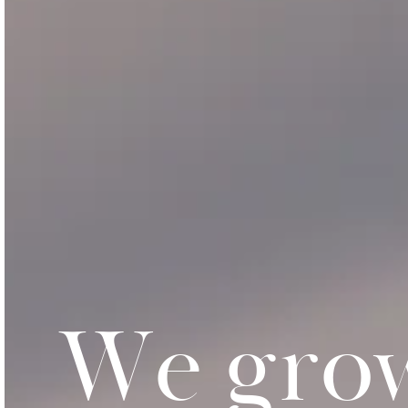
W
e
g
r
o