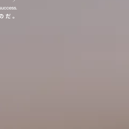
success.
のだ。