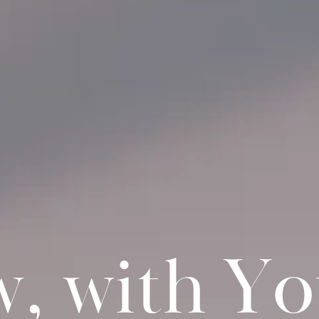
w
,
w
i
t
h
Y
o