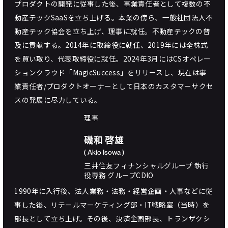
プロダクトの開発に従事した後、事業責任者として複数の不
動産テックSaaSを立ち上げる。本業の傍ら、一般社団法人不
動産テック協会を立ち上げ、理事に就任。不動産テックの普
及に貢献する。2014年に取締役に就任、2019年には全株式
を買い取り、代表取締役に就任。2024年3月にはCSオペレー
ションクラウド「MagicSuccess」をリリースし、現在は事
業責任者/プロダクトオーナーとして日本のカスタマーサクセ
スの発展に尽力している。
理事
磯和 啓雄
( Akio Isowa )
三井住友フィナンシャルグループ 執行
役専務 グループCDIO
1990年に入行後、法人業務・法務・経営企画・人事などに従
事した後、リテールマーケティング部・IT戦略室（当時）を
部長として立ち上げ。その後、決済企画部長、トランザクシ