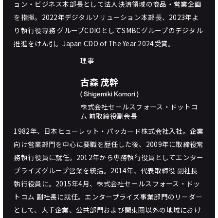
ョン・ビジネス本部長として法人決済領域の商品・営業企画
を指揮。2022年デジタルソリューション本部長、2023年よ
り執行役専務 グループCDIOとしてSMBCグループのデジタル
推進をけん引。Japan CDO of The Year 2024受賞。
理事
古森 茂幹
( Shigemiki Komori )
株式会社セールスフォース・ドットコ
ム 前取締役副会長
1982年、日本ヒューレット・パッカード株式会社入社。企業
向け営業部門を中心に要職を歴任した後、2009年に取締役常
務執行役員に就任。2012年から専務執行役員としてエンター
プライズグループ営業を統括。2014年、代表取締役 副社長
執行役員に。2015年4月、株式会社セールスフォース・ドッ
トコム 副社長に就任。エンタープライズ事業部門のリーダー
として、大手企業、公共部門および関東圏以外の地域におけ