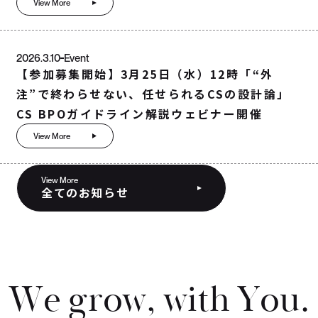
View More
2026.3.10
Event
【参加募集開始】3月25日（水）12時「“外
注”で終わらせない、任せられるCSの設計論」
CS BPOガイドライン解説ウェビナー開催
View More
View More
全てのお知らせ
W
e
g
r
o
w
,
w
i
t
h
Y
o
u
.