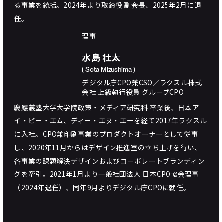
る事業を統括。2024年より取締役 副会長、2025年2月に退
任。
理事
水島 壮太
( Sota Mizushima )
デジタル庁CPO兼CSO／ラクスル株式
会社 上級執行役員 グループCPO
慶應義塾大学大学院政策・メディア研究科 卒業後、日本ア
イ・ビー・エム、ディー・エヌ・エーを経て2017年ラクスル
に入社。CPO兼印刷事業のプロダクトオーナーとして従事
し、2020年11月からはデザイン推進室の立ち上げを行い、
各事業の課題解決デザインおよびコーポレートブランディン
グを牽引。2021年1月より⼀般社団法⼈ ⽇本CPO協会理事
（2024年退任）、同年9月よりデジタル庁CPOに就任。