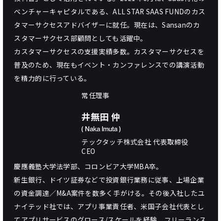
ベンチャーキャピタルである、ALL STAR SAAS FUNDのカス
タマーサクセスアドバイザーに就任。現在は、Sansanのカ
スタマーサクセス部顧問としても活躍中。
カスタマーサクセスの支援実績多数。カスタマーサクセスを
普及のため、現在もイベント・カンファレンスでの講演活動
を精力的に行っている。
常任理事
井無田 仲
( Naka Imuta )
テックタッチ株式会社 代表取締役
CEO
慶應義塾大学法学部、コロンビア大学MBA卒。
新生銀行、ドイツ証券などで投資銀行業務に従事、上場企業
の資金調達／M&A案件を数多く手がける。その後入社したユ
ナイテッド社では、アプリ事業責任者、米国子会社代表とし
てアプリサービスのグロース/スケールを経験。フリーランス