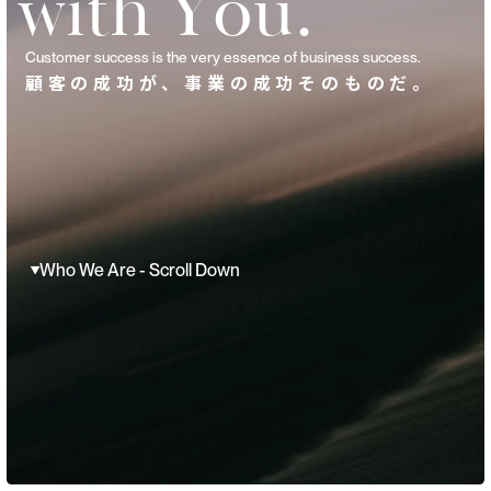
w
i
t
h
Y
o
u
.
Customer success is the very essence of business success.
顧客の成功が、事業の成功そのものだ。
Who We Are - Scroll Down