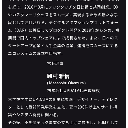
を経て、2018年3月にテックタッチを日比野と共同創業。DX
やカスタマーサクセスをスムーズに実現するための新たな手
段として注目される、デジタルアダプションプラットフォー
ム（DAP）に着目してプロダクト開発を2019年から進め、短
期間で国内トップシェアにまで成長させた。また、日本のス
タートアップ企業と大手企業の協業、連携をスムーズにする
エコシステムの確立を目指す。
常任理事
岡村 雅信
( Masanobu Okamura )
株式会社UPDATA代表取締役
大学在学中にUPDATAの創業に参画。デザイナー、ディレク
ターとして受託開発事業を支え、延べ200件以上のサイト構
築やシステム開発に関わる。
その後、不動産テック事業の立ち上げに参画し、PdMとして