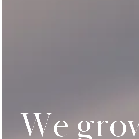
W
e
g
r
o