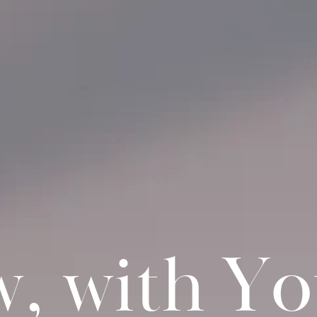
w
,
w
i
t
h
Y
o