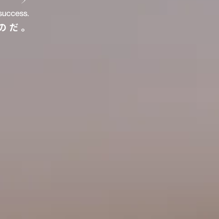
success.
のだ。