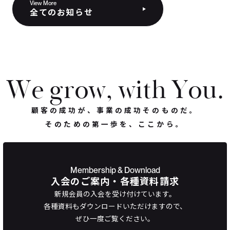
View More
全てのお知らせ
W
e
g
r
o
w
,
w
i
t
h
Y
o
u
.
顧客の成功が、事業の成功そのものだ。
そのための第一歩を、ここから。
Membership & Download
入会のご案内・各種資料請求
新規会員の入会を受け付けています。
各種資料もダウンロードいただけますので、
ぜひ一度ご覧ください。