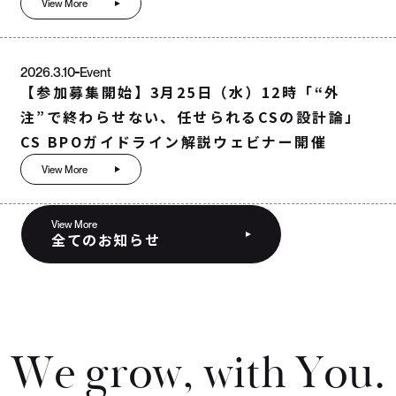
View More
2026.3.10
Event
【参加募集開始】3月25日（水）12時「“外
注”で終わらせない、任せられるCSの設計論」
CS BPOガイドライン解説ウェビナー開催
View More
View More
全てのお知らせ
W
e
g
r
o
w
,
w
i
t
h
Y
o
u
.