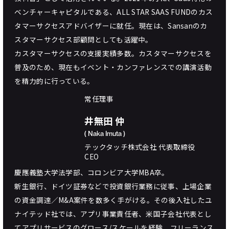
ベンチャーキャピタルである、ALL STAR SAAS FUNDのカス
タマーサクセスアドバイザーに就任。現在は、Sansanのカ
スタマーサクセス部顧問としても活躍中。
カスタマーサクセスの支援実績多数。カスタマーサクセスを
普及のため、現在もイベント・カンファレンスでの講演活動
を精力的に行っている。
常任理事
井無田 仲
( Naka Imuta )
テックタッチ株式会社 代表取締役
CEO
慶應義塾大学法学部、コロンビア大学MBA卒。
新生銀行、ドイツ証券などで投資銀行業務に従事、上場企業
の資金調達／M&A案件を数多く手がける。その後入社したユ
ナイテッド社では、アプリ事業責任者、米国子会社代表とし
てアプリサービスのグロース/スケールを経験。フリーランス