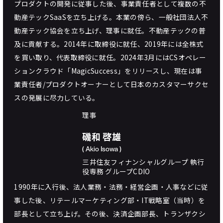
プロダクトの開発に従事した後、事業責任者として複数の不
動産テックSaaSを立ち上げる。本業の傍ら、一般社団法人不
動産テック協会を立ち上げ、理事に就任。不動産テックの普
及に貢献する。2014年に取締役に就任、2019年には全株式
を買い取り、代表取締役に就任。2024年3月にはCSオペレー
ションクラウド「MagicSuccess」をリリースし、現在は事
業責任者/プロダクトオーナーとして日本のカスタマーサクセ
スの発展に尽力している。
理事
磯和 啓雄
( Akio Isowa )
三井住友フィナンシャルグループ 執行
役専務 グループCDIO
1990年に入行後、法人業務・法務・経営企画・人事などに従
事した後、リテールマーケティング部・IT戦略室（当時）を
部長として立ち上げ。その後、決済企画部長、トランザクシ