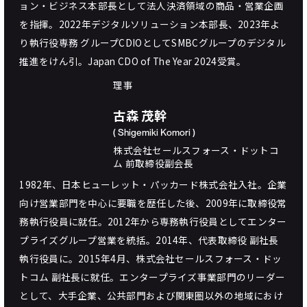
ョン・ビジネス本部長として法人決済領域の商品・営業企画
を指揮。2022年デジタルソリューション本部長、2023年よ
り執行役専務 グループCDIOとしてSMBCグループのデジタル
推進をけん引。Japan CDO of The Year 2024受賞。
理事
古森 茂幹
( Shigemiki Komori )
株式会社セールスフォース・ドットコ
ム 前取締役副会長
1982年、日本ヒューレット・パッカード株式会社入社。企業
向け営業部門を中心に要職を歴任した後、2009年に取締役常
務執行役員に就任。2012年から専務執行役員としてエンター
プライズグループ営業を統括。2014年、代表取締役 副社長
執行役員に。2015年4月、株式会社セールスフォース・ドッ
トコム 副社長に就任。エンタープライズ事業部門のリーダー
として、大手企業、公共部門および関東圏以外の地域におけ