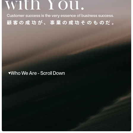
w
i
t
h
Y
o
u
.
Customer success is the very essence of business success.
顧客の成功が、事業の成功そのものだ。
Who We Are - Scroll Down