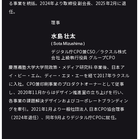
る事業を統括。2024年より取締役 副会長、2025年2月に退
任。
理事
水島 壮太
( Sota Mizushima )
デジタル庁CPO兼CSO／ラクスル株式
会社 上級執行役員 グループCPO
慶應義塾大学大学院政策・メディア研究科 卒業後、日本ア
イ・ビー・エム、ディー・エヌ・エーを経て2017年ラクスル
に入社。CPO兼印刷事業のプロダクトオーナーとして従事
し、2020年11月からはデザイン推進室の立ち上げを行い、
各事業の課題解決デザインおよびコーポレートブランディン
グを牽引。2021年1月より⼀般社団法⼈ ⽇本CPO協会理事
（2024年退任）、同年9月よりデジタル庁CPOに就任。