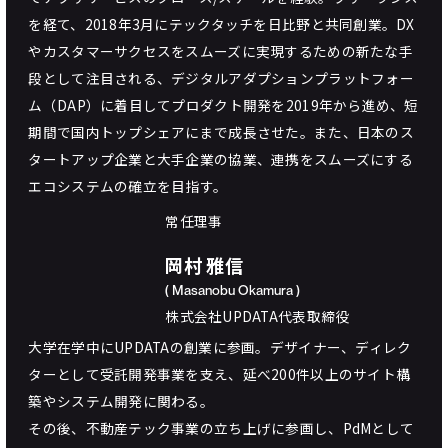
を経て、2018年3月にテックタッチを日比野と共同創業。DX
やカスタマーサクセスをスムーズに実現するための新たな手
段として注目される、デジタルアダプションプラットフォー
ム（DAP）に着目してプロダクト開発を2019年から進め、短
期間で国内トップシェアにまで成長させた。また、日本のス
タートアップ企業と大手企業の協業、連携をスムーズにする
エコシステムの確立を目指す。
常任理事
岡村 雅信
( Masanobu Okamura )
株式会社UPDATA代表取締役
大学在学中にUPDATAの創業に参画。デザイナー、ディレク
ターとして受託開発事業を支え、延べ200件以上のサイト構
築やシステム開発に関わる。
その後、不動産テック事業の立ち上げに参画し、PdMとして