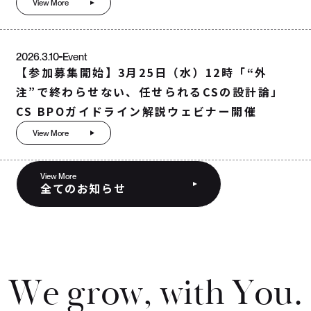
View More
2026.3.10
Event
【参加募集開始】3月25日（水）12時「“外
注”で終わらせない、任せられるCSの設計論」
CS BPOガイドライン解説ウェビナー開催
View More
View More
全てのお知らせ
W
e
g
r
o
w
,
w
i
t
h
Y
o
u
.