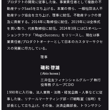
プロダクトの開発に従事した後、事業責任者として複数の不
動産テックSaaSを立ち上げる。本業の傍ら、一般社団法人不
動産テック協会を立ち上げ、理事に就任。不動産テックの普
及に貢献する。2014年に取締役に就任、2019年には全株式
を買い取り、代表取締役に就任。2024年3月にはCSオペレー
ションクラウド「MagicSuccess」をリリースし、現在は事
業責任者/プロダクトオーナーとして日本のカスタマーサクセ
スの発展に尽力している。
理事
磯和 啓雄
( Akio Isowa )
三井住友フィナンシャルグループ 執行
役専務 グループCDIO
1990年に入行後、法人業務・法務・経営企画・人事などに従
事した後、リテールマーケティング部・IT戦略室（当時）を
部長として立ち上げ。その後、決済企画部長、トランザクシ