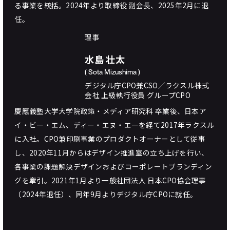
る事業を統括。2024年より取締役 副会長、2025年2月に退
任。
理事
水島 壮太
( Sota Mizushima )
デジタル庁CPO兼CSO／ラクスル株式
会社 上級執行役員 グループCPO
慶應義塾大学大学院政策・メディア研究科 卒業後、日本ア
イ・ビー・エム、ディー・エヌ・エーを経て2017年ラクスル
に入社。CPO兼印刷事業のプロダクトオーナーとして従事
し、2020年11月からはデザイン推進室の立ち上げを行い、
各事業の課題解決デザインおよびコーポレートブランディン
グを牽引。2021年1月より⼀般社団法⼈ ⽇本CPO協会理事
（2024年退任）、同年9月よりデジタル庁CPOに就任。