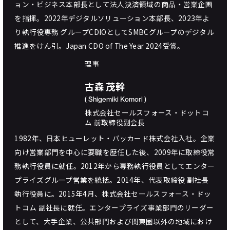
ョン・ビジネス本部長として法人決済領域の商品・営業企画
を指揮。2022年デジタルソリューション本部長、2023年よ
り執行役専務 グループCDIOとしてSMBCグループのデジタル
推進をけん引。Japan CDO of The Year 2024受賞。
理事
古森 茂幹
( Shigemiki Komori )
株式会社セールスフォース・ドットコ
ム 前取締役副会長
1982年、日本ヒューレット・パッカード株式会社入社。企業
向け営業部門を中心に要職を歴任した後、2009年に取締役常
務執行役員に就任。2012年から専務執行役員としてエンター
プライズグループ営業を統括。2014年、代表取締役 副社長
執行役員に。2015年4月、株式会社セールスフォース・ドッ
トコム 副社長に就任。エンタープライズ事業部門のリーダー
として、大手企業、公共部門および関東圏以外の地域におけ