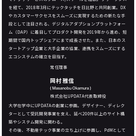
を経て、2018年3月にテックタッチを日比野と共同創業。DX
やカスタマーサクセスをスムーズに実現するための新たな手
段として注目される、デジタルアダプションプラットフォー
ム（DAP）に着目してプロダクト開発を2019年から進め、短
期間で国内トップシェアにまで成長させた。また、日本のス
タートアップ企業と大手企業の協業、連携をスムーズにする
エコシステムの確立を目指す。
常任理事
岡村 雅信
( Masanobu Okamura )
株式会社UPDATA代表取締役
大学在学中にUPDATAの創業に参画。デザイナー、ディレク
ターとして受託開発事業を支え、延べ200件以上のサイト構
築やシステム開発に関わる。
その後、不動産テック事業の立ち上げに参画し、PdMとして