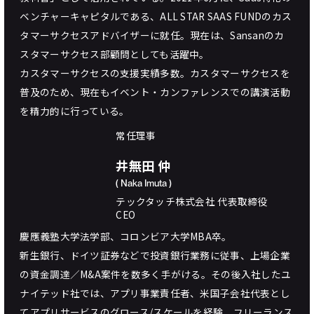
ベンチャーキャピタルである、ALL STAR SAAS FUNDのカス
タマーサクセスアドバイザーに就任。現在は、Sansanのカ
スタマーサクセス部顧問としても活躍中。
カスタマーサクセスの支援実績多数。カスタマーサクセスを
普及のため、現在もイベント・カンファレンスでの講演活動
を精力的に行っている。
常任理事
井無田 仲
( Naka Imuta )
テックタッチ株式会社 代表取締役
CEO
慶應義塾大学法学部、コロンビア大学MBA卒。
新生銀行、ドイツ証券などで投資銀行業務に従事、上場企業
の資金調達／M&A案件を数多く手がける。その後入社したユ
ナイテッド社では、アプリ事業責任者、米国子会社代表とし
てアプリサービスのグロース/スケールを経験。フリーランス