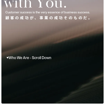
w
i
t
h
Y
o
u
.
Customer success is the very essence of business success.
顧客の成功が、事業の成功そのものだ。
Who We Are - Scroll Down